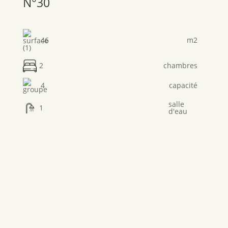
N°30
46
m2
2
chambres
4
capacité
salle
1
d'eau